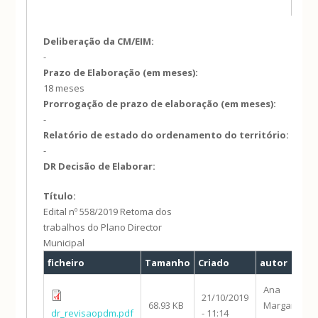
Deliberação da CM/EIM:
-
Prazo de Elaboração (em meses):
18 meses
Prorrogação de prazo de elaboração (em meses):
-
Relatório de estado do ordenamento do território:
-
DR Decisão de Elaborar:
Título:
Edital nº 558/2019 Retoma dos
trabalhos do Plano Director
Municipal
ficheiro
Tamanho
Criado
autor
Ana
21/10/2019
68.93 KB
Margarida
dr_revisaopdm.pdf
- 11:14