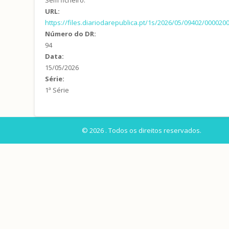
URL:
https://files.diariodarepublica.pt/1s/2026/05/09402/000020
Número do DR:
94
Data:
15/05/2026
Série:
1ª Série
© 2026 . Todos os direitos reservados.