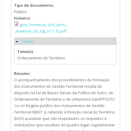
Tipo de documento:
Público
Ficheiro:
guia_formacao_dos_peot_-
_materias_da_dgt_v1.1_fs.pdf
Temas
Ocultar
Tema(s):
Ordenamento do Território
Resumo:
O acompanhamento dos procedimentos de formação
dos Instrumentos de Gestão Territorial resulta do
disposto na Lei de Bases Gerais da Política de Solos, de
Ordenamento do Território e de Urbanismo (LBGPPSOTU
) e no Regime Jurídico dos Instrumentos de Gestão
1
Territorial (RJIGT
), cabendo à Direção-Geral do Território
2
(DGT) acautelar que são respeitados os requisitos e
orientações que resultam do quadro legal, regulamentar