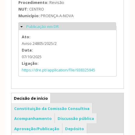
Procedimento:
Revisão
NUT:
CENTRO
Município:
PROENÇA-A-NOVA
Publicação em DR
Ocultar
Ato:
Aviso 24805/2025/2
Data:
07/10/2025
Ligação:
https://dre.pt/application/file/938325945
PDM
Decisão de início
Constituição da Comissão Consultiva
Acompanhamento
Discussão pública
Aprovação/Publicação
Depósito