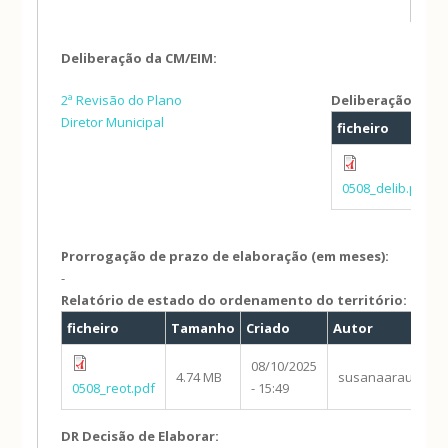
Deliberação da CM/EIM:
2ª Revisão do Plano
Deliberação:
Diretor Municipal
ficheiro
0508_delib.pdf
Prorrogação de prazo de elaboração (em meses):
-
Relatório de estado do ordenamento do território:
ficheiro
Tamanho
Criado
Autor
08/10/2025
4.74 MB
susanaaraujo.pcg
0508_reot.pdf
- 15:49
DR Decisão de Elaborar: