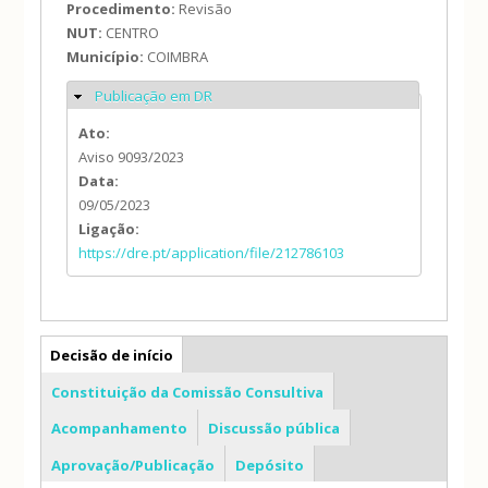
Procedimento:
Revisão
NUT:
CENTRO
Município:
COIMBRA
Publicação em DR
Ocultar
Ato:
Aviso 9093/2023
Data:
09/05/2023
Ligação:
https://dre.pt/application/file/212786103
PDM
Decisão de início
Constituição da Comissão Consultiva
Acompanhamento
Discussão pública
Aprovação/Publicação
Depósito