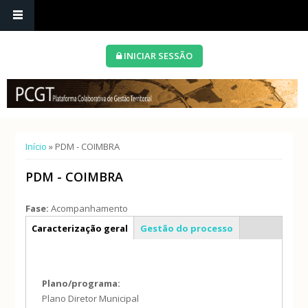
INICIAR SESSÃO
Está aqui
Início
» PDM - COIMBRA
PDM - COIMBRA
Fase:
Acompanhamento
Info geral
Caracterização geral
Gestão do processo
Plano/programa:
Plano Diretor Municipal