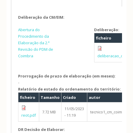
Deliberação da CM/EIM:
Abertura do
Deliberação:
Procedimento da
ficheiro
Elaboração da 2.ª
Revisão do PDM de
Coimbra
deliberacao_cmc.pd
Prorrogação de prazo de elaboração (em meses):
-
Relatório de estado do ordenamento do território:
ficheiro
Tamanho
Criado
autor
11/05/2023
7.72 MB
tecnico1_cm_coimbra
reot.pdf
- 11:19
DR Decisão de Elaborar: