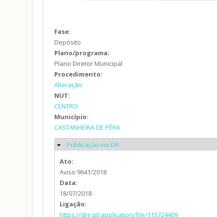
Fase:
Depósito
Plano/programa:
Plano Diretor Municipal
Procedimento:
Alteração
NUT:
CENTRO
Município:
CASTANHEIRA DE PÊRA
Publicação em DR
Ocultar
Ato:
Aviso 9641/2018
Data:
18/07/2018
Ligação:
https://dre.pt/application/file/115724409