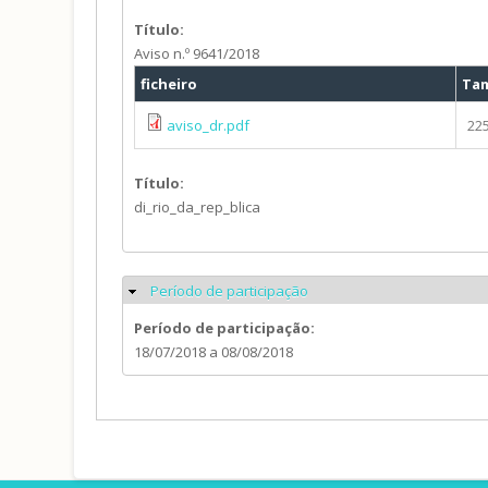
Título:
Aviso n.º 9641/2018
ficheiro
Ta
aviso_dr.pdf
22
Título:
di_rio_da_rep_blica
Período de participação
Ocultar
Período de participação:
18/07/2018
a
08/08/2018