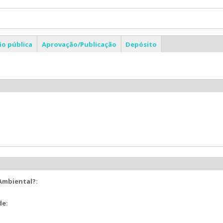
ão pública
Aprovação/Publicação
Depósito
 Ambiental?:
de: