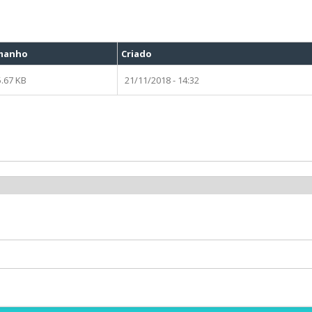
manho
Criado
5.67 KB
21/11/2018 - 14:32