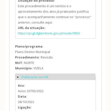
Situação do processo:
Este procedimento é um reinício e o
aproveitamento dos atos já praticados justifica
que o acompanhamento continue no "processo"
anterior, consulte aqui:
URL da situação:
https://pcgt.dgterritorio.gov.pt/node/9950
Plano/programa:
Plano Diretor Municipal
Procedimento:
Revisão
NUT:
NORTE
Município:
VIZELA
Publicação em DR
Ocultar
Ato:
Aviso 20793/2022
Data:
28/10/2022
Ligação: