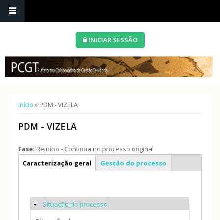
INICIAR SESSÃO
Está aqui
Início
» PDM - VIZELA
PDM - VIZELA
Fase:
Reinício - Continua no processo original
Info geral
Caracterização geral
Gestão do processo
Situação do processo
Ocultar