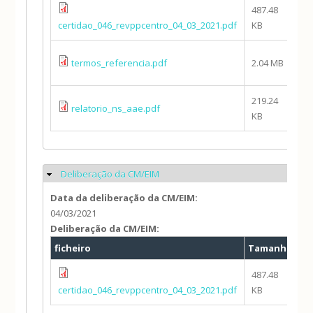
487.48
C
certidao_046_revppcentro_04_03_2021.pdf
KB
C
C
termos_referencia.pdf
2.04 MB
C
219.24
C
relatorio_ns_aae.pdf
KB
C
Deliberação da CM/EIM
Ocultar
Data da deliberação da CM/EIM:
04/03/2021
Deliberação da CM/EIM:
ficheiro
Tamanho
Au
487.48
C
certidao_046_revppcentro_04_03_2021.pdf
KB
C