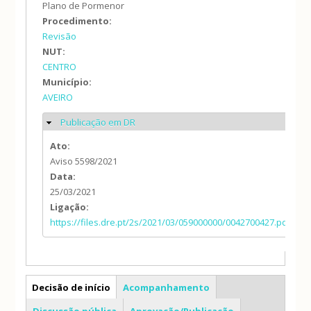
Plano de Pormenor
Procedimento:
Revisão
NUT:
CENTRO
Município:
AVEIRO
Publicação em DR
Ocultar
Ato:
Aviso 5598/2021
Data:
25/03/2021
Ligação:
https://files.dre.pt/2s/2021/03/059000000/0042700427.pdf
PP
Decisão de início
Acompanhamento
Discussão pública
Aprovação/Publicação