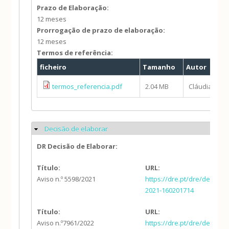
Prazo de Elaboração:
12 meses
Prorrogação de prazo de elaboração:
12 meses
Termos de referência:
ficheiro
Tamanho
Autor
termos_referencia.pdf
2.04 MB
Cláudia Cam
Decisão de elaborar
Ocultar
DR Decisão de Elaborar:
Título:
URL:
Aviso n.º 5598/2021
https://dre.pt/dre/detalhe
2021-160201714
Título:
URL:
Aviso n.º7961/2022
https://dre.pt/dre/detalhe