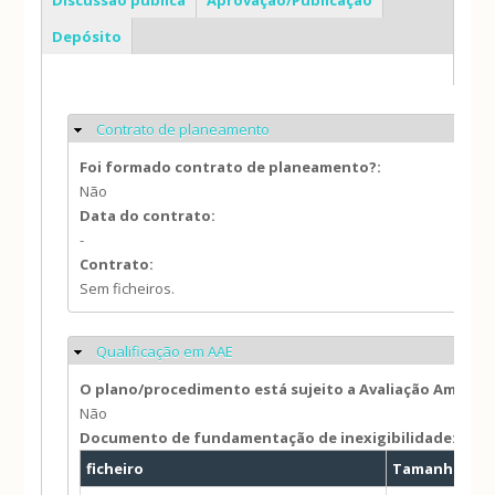
Depósito
Contrato de planeamento
Ocultar
Foi formado contrato de planeamento?:
Não
Data do contrato:
-
Contrato:
Sem ficheiros.
Qualificação em AAE
Ocultar
O plano/procedimento está sujeito a Avaliação Ambien
Não
Documento de fundamentação de inexigibilidade:
ficheiro
Tamanho
Au