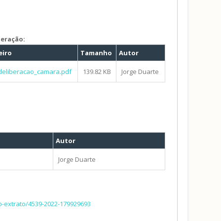
beração:
eiro
Tamanho
Autor
deliberacao_camara.pdf
139.82 KB
Jorge Duarte
Autor
Jorge Duarte
so-extrato/4539-2022-179929693