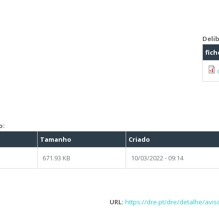
Deli
fich
o:
Tamanho
Criado
671.93 KB
10/03/2022 - 09:14
URL:
https://dre.pt/dre/detalhe/avi