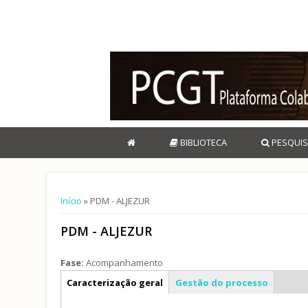
BIBLIOTECA
PESQUIS
Está aqui
Início
» PDM - ALJEZUR
PDM - ALJEZUR
Fase:
Acompanhamento
Info geral
Caracterização geral
Gestão do processo