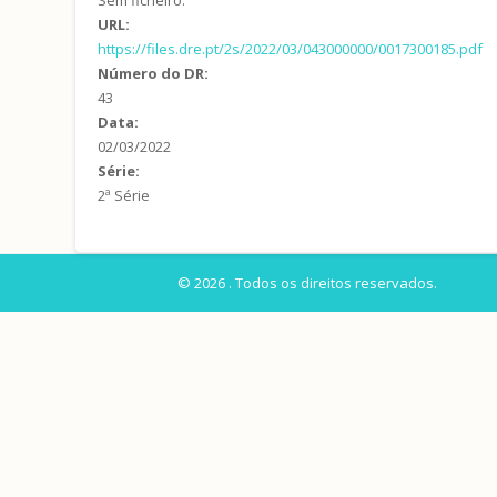
URL:
https://files.dre.pt/2s/2022/03/043000000/0017300185.pdf
Número do DR:
43
Data:
02/03/2022
Série:
2ª Série
© 2026 . Todos os direitos reservados.