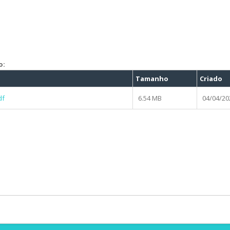
o:
Tamanho
Criado
df
6.54 MB
04/04/202