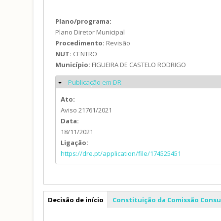
Plano/programa:
Plano Diretor Municipal
Procedimento:
Revisão
NUT:
CENTRO
Município:
FIGUEIRA DE CASTELO RODRIGO
Publicação em DR
Ocultar
Ato:
Aviso 21761/2021
Data:
18/11/2021
Ligação:
https://dre.pt/application/file/174525451
PDM
Decisão de início
Constituição da Comissão Consu