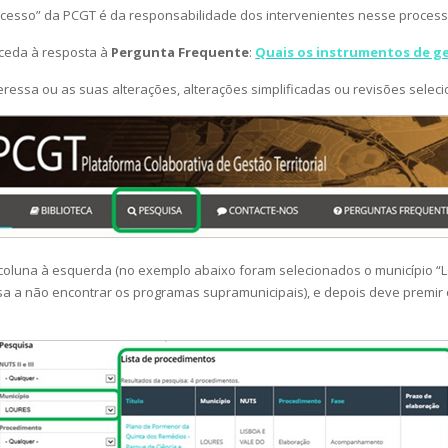
ocesso” da PCGT é da responsabilidade dos intervenientes nesse process
aceda à resposta à
Pergunta Frequente
:
Quais os instrumentos de ge
nteressa ou as suas alterações, alterações simplificadas ou revisões se
 coluna à esquerda (no exemplo abaixo foram selecionados o município “LOU
isa a não encontrar os programas supramunicipais), e depois deve premir