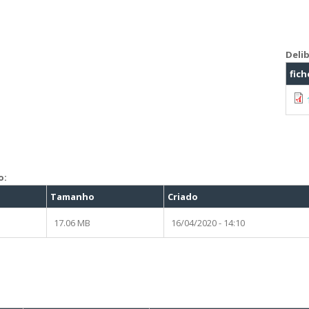
Deli
fich
o:
Tamanho
Criado
17.06 MB
16/04/2020 - 14:10
C