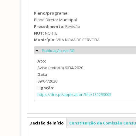
Plano/programa:
Plano Diretor Municipal
Procedimento:
Revisão
NUT:
NORTE
Município:
VILA NOVA DE CERVEIRA
Publicação em DR
Ocultar
Ato:
Aviso (extrato) 6034/2020
Data:
09/04/2020
Ligação:
https://dre.pt/application/file/131293005
PDM
Decisão de início
Constituição da Comissão Consu