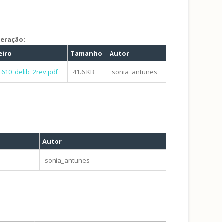
beração:
eiro
Tamanho
Autor
1610_delib_2rev.pdf
41.6 KB
sonia_antunes
Autor
sonia_antunes