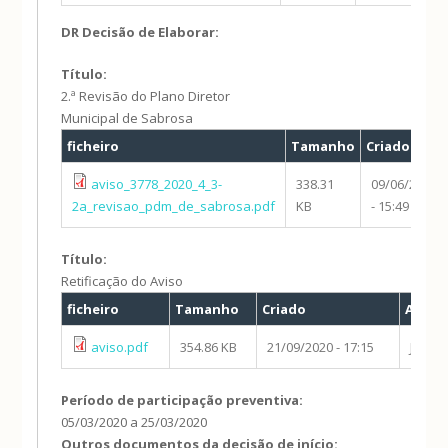
DR Decisão de Elaborar:
Título:
2.ª Revisão do Plano Diretor
Municipal de Sabrosa
ficheiro
Tamanho
Criado
aviso_3778_2020_4_3-
338.31
09/06/2020
2a_revisao_pdm_de_sabrosa.pdf
KB
- 15:49
Título:
Retificação do Aviso
ficheiro
Tamanho
Criado
Autor
aviso.pdf
354.86 KB
21/09/2020 - 17:15
Jacint
Período de participação preventiva:
05/03/2020
a
25/03/2020
Outros documentos da decisão de início: