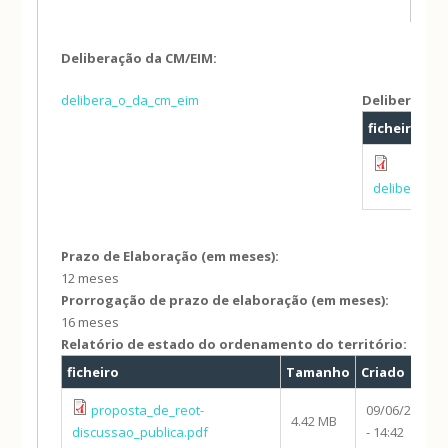
Deliberação da CM/EIM:
delibera_o_da_cm_eim
Deliberação
ficheiro
deliberacao
Prazo de Elaboração (em meses):
12 meses
Prorrogação de prazo de elaboração (em meses):
16 meses
Relatório de estado do ordenamento do território:
ficheiro
Tamanho
Criado
proposta_de_reot-
09/06/2020
4.42 MB
discussao_publica.pdf
- 14:42