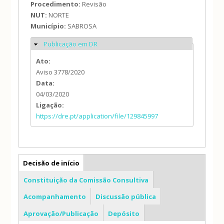
Procedimento:
Revisão
NUT:
NORTE
Município:
SABROSA
Publicação em DR
Ocultar
Ato:
Aviso 3778/2020
Data:
04/03/2020
Ligação:
https://dre.pt/application/file/129845997
PDM
Decisão de início
Constituição da Comissão Consultiva
Acompanhamento
Discussão pública
Aprovação/Publicação
Depósito