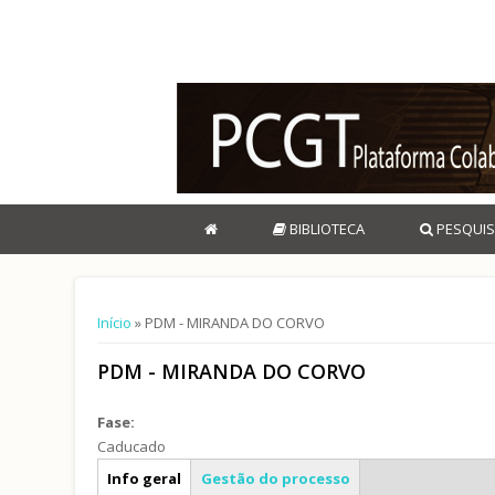
BIBLIOTECA
PESQUIS
Está aqui
Início
» PDM - MIRANDA DO CORVO
PDM - MIRANDA DO CORVO
Fase:
Caducado
Caracterização geral
Info geral
Gestão do processo