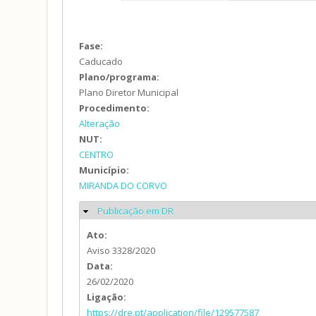
(separador
ativo)
Fase:
Caducado
Plano/programa:
Plano Diretor Municipal
Procedimento:
Alteração
NUT:
CENTRO
Município:
MIRANDA DO CORVO
Publicação em DR
Ocultar
Ato:
Aviso 3328/2020
Data:
26/02/2020
Ligação:
https://dre.pt/application/file/129577587