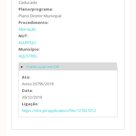
Caducado
Plano/programa:
Plano Diretor Municipal
Procedimento:
Alteração
NUT:
ALENTEJO
Município:
ALJUSTREL
Publicação em DR
Ocultar
Ato:
Aviso 20795/2019
Data:
30/12/2019
Ligação:
https://dre.pt/application/file/127621012