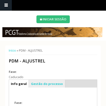
INICIAR SESSÃO
Está aqui
Início
» PDM - ALJUSTREL
PDM - ALJUSTREL
Fase:
Caducado
Caracterização geral
Info geral
Gestão do processo
(separador
ativo)
Fase: