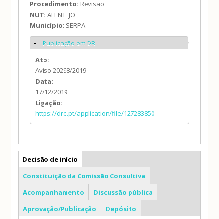
Procedimento:
Revisão
NUT:
ALENTEJO
Município:
SERPA
Publicação em DR
Ocultar
Ato:
Aviso 20298/2019
Data:
17/12/2019
Ligação:
https://dre.pt/application/file/127283850
PDM
Decisão de início
Constituição da Comissão Consultiva
Acompanhamento
Discussão pública
Aprovação/Publicação
Depósito