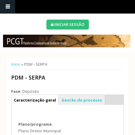
INICIAR SESSÃO
Está aqui
Início
» PDM - SERPA
PDM - SERPA
Fase:
Depósito
Info geral
Caracterização geral
Gestão do processo
Plano/programa:
Plano Diretor Municipal