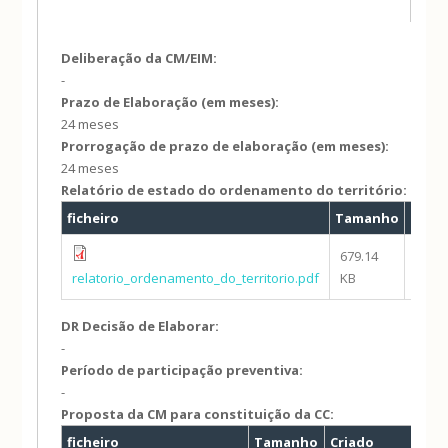
Deliberação da CM/EIM:
-
Prazo de Elaboração (em meses):
24 meses
Prorrogação de prazo de elaboração (em meses):
24 meses
Relatório de estado do ordenamento do território:
ficheiro
Tamanho
Criad
679.14
07/0
relatorio_ordenamento_do_territorio.pdf
KB
- 14:1
DR Decisão de Elaborar:
-
Período de participação preventiva:
-
Proposta da CM para constituição da CC:
ficheiro
Tamanho
Criado