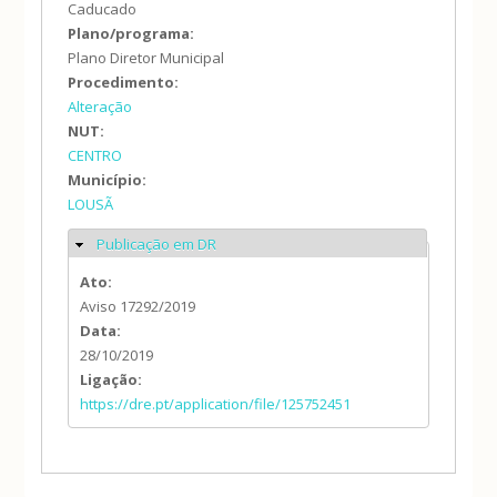
Caducado
Plano/programa:
Plano Diretor Municipal
Procedimento:
Alteração
NUT:
CENTRO
Município:
LOUSÃ
Publicação em DR
Ocultar
Ato:
Aviso 17292/2019
Data:
28/10/2019
Ligação:
https://dre.pt/application/file/125752451