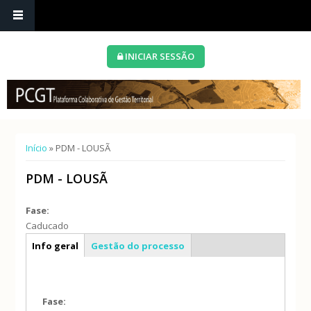
INICIAR SESSÃO
Está aqui
Início
» PDM - LOUSÃ
PDM - LOUSÃ
Fase:
Caducado
Caracterização geral
Info geral
Gestão do processo
(separador
ativo)
Fase: