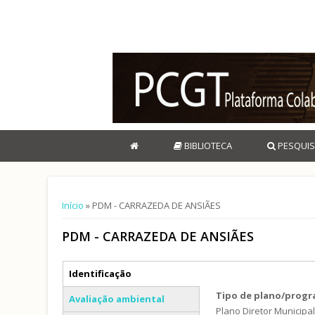
BIBLIOTECA
PESQUIS
Está aqui
Início
» PDM - CARRAZEDA DE ANSIÃES
PDM - CARRAZEDA DE ANSIÃES
Separadores verticais
Identificação
(separador ativo)
Tipo de plano/prog
Avaliação ambiental
Plano Diretor Municipa