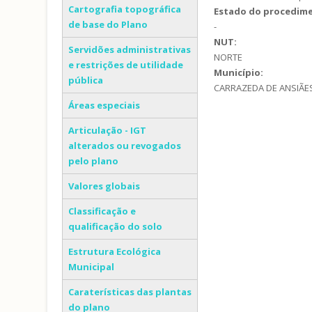
Cartografia topográfica
Estado do procedim
de base do Plano
-
NUT:
Servidões administrativas
NORTE
e restrições de utilidade
Município:
pública
CARRAZEDA DE ANSIÃE
Áreas especiais
Articulação - IGT
alterados ou revogados
pelo plano
Valores globais
Classificação e
qualificação do solo
Estrutura Ecológica
Municipal
Caraterísticas das plantas
do plano