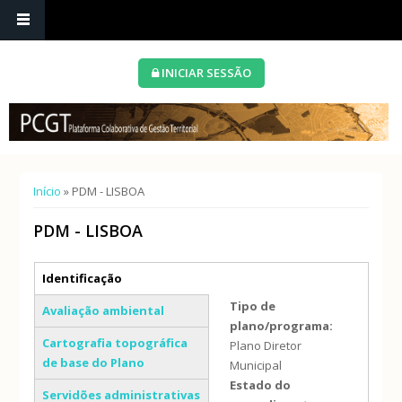
INICIAR SESSÃO
Está aqui
Início
» PDM - LISBOA
PDM - LISBOA
Separadores verticais
Identificação
(separador ativo)
Tipo de
Avaliação ambiental
plano/programa:
Cartografia topográfica
Plano Diretor
de base do Plano
Municipal
Estado do
Servidões administrativas