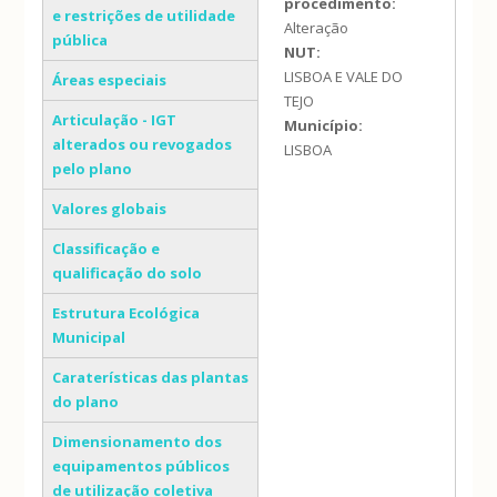
procedimento:
e restrições de utilidade
Alteração
pública
NUT:
LISBOA E VALE DO
Áreas especiais
TEJO
Articulação - IGT
Município:
alterados ou revogados
LISBOA
pelo plano
Valores globais
Classificação e
qualificação do solo
Estrutura Ecológica
Municipal
Caraterísticas das plantas
do plano
Dimensionamento dos
equipamentos públicos
de utilização coletiva