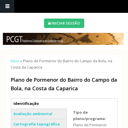
INICIAR SESSÃO
Está aqui
Início
» Plano de Pormenor do Bairro do Campo da Bola, na
Costa da Caparica
Plano de Pormenor do Bairro do Campo da
Bola, na Costa da Caparica
Separadores verticais
Identificação
(separador ativo)
Tipo de
Avaliação ambiental
plano/programa:
Cartografia topográfica
Plano de Pormenor