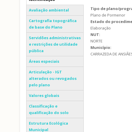
(separador ativo)
Tipo de plano/prog
Avaliação ambiental
Plano de Pormenor
Cartografia topográfica
Estado do procedim
de base do Plano
Elaboração
NUT:
Servidões administrativas
NORTE
e restrições de utilidade
Município:
pública
CARRAZEDA DE ANSIÃE
Áreas especiais
Articulação - IGT
alterados ou revogados
pelo plano
Valores globais
Classificação e
qualificação do solo
Estrutura Ecológica
Municipal