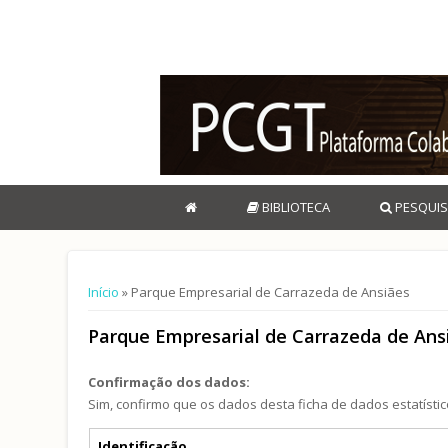
BIBLIOTECA
PESQUIS
Está aqui
Início
» Parque Empresarial de Carrazeda de Ansiães
Parque Empresarial de Carrazeda de Ans
Confirmação dos dados:
Sim, confirmo que os dados desta ficha de dados estatístic
Separadores verticais
Identificação