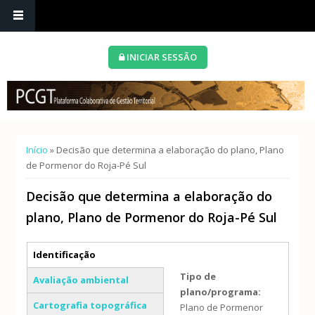
INICIAR SESSÃO
Está aqui
Início
» Decisão que determina a elaboração do plano, Plano
de Pormenor do Roja-Pé Sul
Decisão que determina a elaboração do
plano, Plano de Pormenor do Roja-Pé Sul
Separadores verticais
Identificação
(separador ativo)
Tipo de
Avaliação ambiental
plano/programa:
Cartografia topográfica
Plano de Pormenor