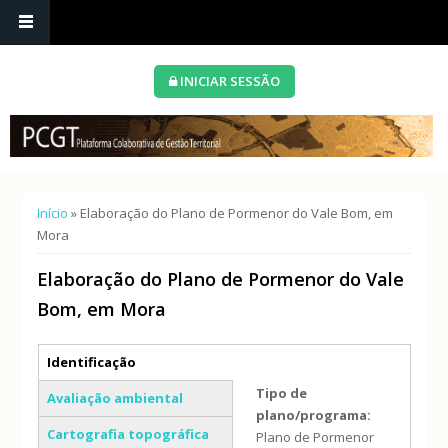
INICIAR SESSÃO
Está aqui
Início
» Elaboração do Plano de Pormenor do Vale Bom, em
Mora
Elaboração do Plano de Pormenor do Vale
Bom, em Mora
Separadores verticais
Identificação
(separador ativo)
Tipo de
Avaliação ambiental
plano/programa:
Cartografia topográfica
Plano de Pormenor