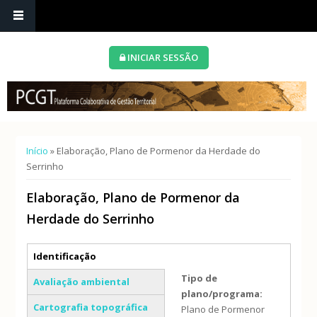
INICIAR SESSÃO
Está aqui
Início
» Elaboração, Plano de Pormenor da Herdade do
Serrinho
Elaboração, Plano de Pormenor da
Herdade do Serrinho
Separadores verticais
Identificação
(separador ativo)
Tipo de
Avaliação ambiental
plano/programa:
Cartografia topográfica
Plano de Pormenor