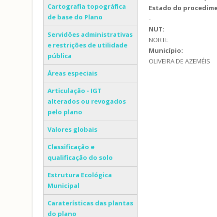
Cartografia topográfica
Estado do procedim
de base do Plano
-
NUT:
Servidões administrativas
NORTE
e restrições de utilidade
Município:
pública
OLIVEIRA DE AZEMÉIS
Áreas especiais
Articulação - IGT
alterados ou revogados
pelo plano
Valores globais
Classificação e
qualificação do solo
Estrutura Ecológica
Municipal
Caraterísticas das plantas
do plano