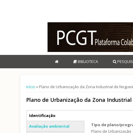
BIBLIOTECA
PESQUIS
Está aqui
Início
» Plano de Urbanização da Zona Industrial de Noguei
Plano de Urbanização da Zona Industrial
Separadores verticais
Identificação
(separador ativo)
Tipo de plano/prog
Avaliação ambiental
Plano de Urbanização