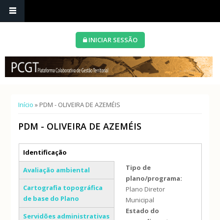
INICIAR SESSÃO
Está aqui
Início
» PDM - OLIVEIRA DE AZEMÉIS
PDM - OLIVEIRA DE AZEMÉIS
Separadores verticais
Identificação
(separador ativo)
Tipo de
Avaliação ambiental
plano/programa:
Cartografia topográfica
Plano Diretor
de base do Plano
Municipal
Estado do
Servidões administrativas