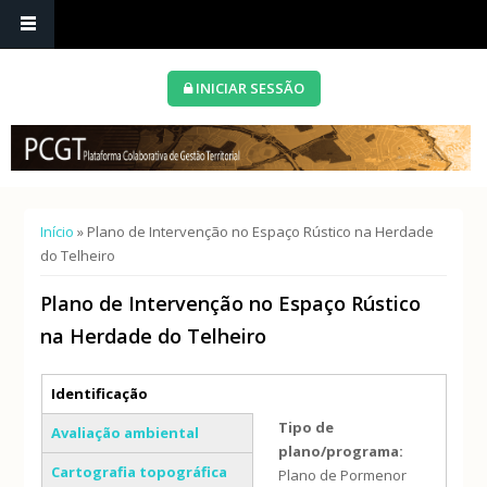
INICIAR SESSÃO
Está aqui
Início
» Plano de Intervenção no Espaço Rústico na Herdade
do Telheiro
Plano de Intervenção no Espaço Rústico
na Herdade do Telheiro
Separadores verticais
Identificação
(separador ativo)
Tipo de
Avaliação ambiental
plano/programa:
Cartografia topográfica
Plano de Pormenor