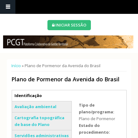
INICIAR SESSÃO
Está aqui
Início
» Plano de Pormenor da Avenida do Brasil
Plano de Pormenor da Avenida do Brasil
Separadores verticais
Identificação
(separador ativo)
Tipo de
Avaliação ambiental
plano/programa:
Cartografia topográfica
Plano de Pormenor
de base do Plano
Estado do
procedimento:
Servidões administrativas