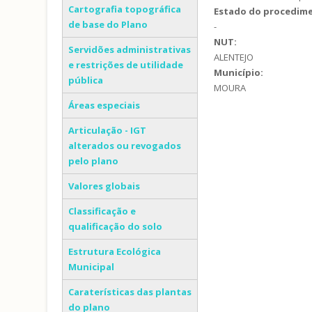
Cartografia topográfica
Estado do procedim
de base do Plano
-
NUT:
Servidões administrativas
ALENTEJO
e restrições de utilidade
Município:
pública
MOURA
Áreas especiais
Articulação - IGT
alterados ou revogados
pelo plano
Valores globais
Classificação e
qualificação do solo
Estrutura Ecológica
Municipal
Caraterísticas das plantas
do plano