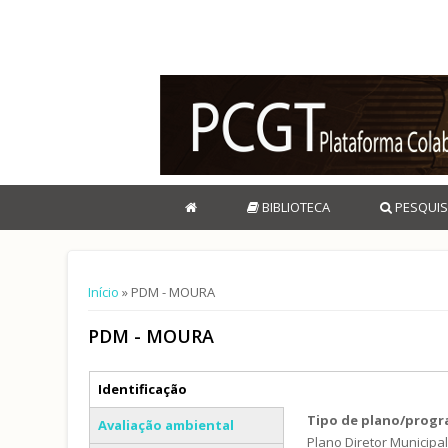
BIBLIOTECA
PESQUIS
Está aqui
Início
» PDM - MOURA
PDM - MOURA
Separadores verticais
Identificação
(separador ativo)
Tipo de plano/prog
Avaliação ambiental
Plano Diretor Municipa