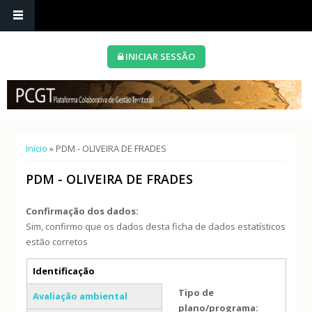
INICIAR SESSÃO
Está aqui
Início
» PDM - OLIVEIRA DE FRADES
PDM - OLIVEIRA DE FRADES
Confirmação dos dados:
Sim, confirmo que os dados desta ficha de dados estatísticos
estão corretos
Separadores verticais
Identificação
(separador ativo)
Tipo de
Avaliação ambiental
plano/programa: