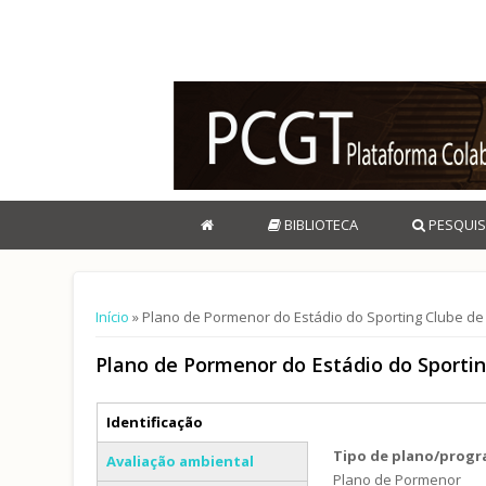
BIBLIOTECA
PESQUIS
Está aqui
Início
» Plano de Pormenor do Estádio do Sporting Clube de
Plano de Pormenor do Estádio do Sporti
Separadores verticais
Identificação
(separador ativo)
Tipo de plano/prog
Avaliação ambiental
Plano de Pormenor