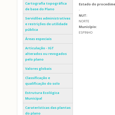
Cartografia topográfica
Estado do procedim
de base do Plano
-
NUT:
Servidões administrativas
NORTE
e restrições de utilidade
Município:
pública
ESPINHO
Áreas especiais
Articulação - IGT
alterados ou revogados
pelo plano
Valores globais
Classificação e
qualificação do solo
Estrutura Ecológica
Municipal
Caraterísticas das plantas
do plano