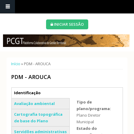
INICIAR SESSÃO
Está aqui
Início
» PDM - AROUCA
PDM - AROUCA
Separadores verticais
Identificação
(separador ativo)
Tipo de
Avaliação ambiental
plano/programa:
Cartografia topográfica
Plano Diretor
de base do Plano
Municipal
Estado do
Servidões administrativas