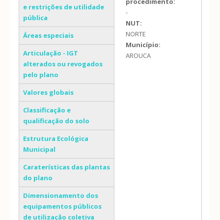
procedimento:
e restrições de utilidade
-
pública
NUT:
NORTE
Áreas especiais
Município:
Articulação - IGT
AROUCA
alterados ou revogados
pelo plano
Valores globais
Classificação e
qualificação do solo
Estrutura Ecológica
Municipal
Caraterísticas das plantas
do plano
Dimensionamento dos
equipamentos públicos
de utilização coletiva