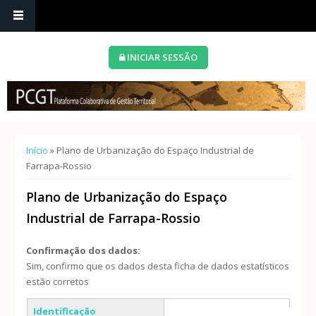
INICIAR SESSÃO
Está aqui
Início
» Plano de Urbanização do Espaço Industrial de
Farrapa-Rossio
Plano de Urbanização do Espaço
Industrial de Farrapa-Rossio
Confirmação dos dados:
Sim, confirmo que os dados desta ficha de dados estatísticos
estão corretos
Separadores verticais
Identificação