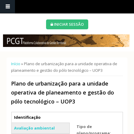
INICIAR SESSÃO
Está aqui
Início
» Plano de urbanização para a unidade operativa de
planeamento e gestão do pólo tecnológico – UOP3
Plano de urbanização para a unidade
operativa de planeamento e gestão do
pólo tecnológico – UOP3
Separadores verticais
Identificação
(separador ativo)
Tipo de
Avaliação ambiental
plano/programa: