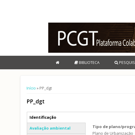
BIBLIOTECA
PESQUIS
Está aqui
Início
» PP_dgt
PP_dgt
Separadores verticais
Identificação
(separador ativo)
Tipo de plano/prog
Avaliação ambiental
Plano de Urbanização