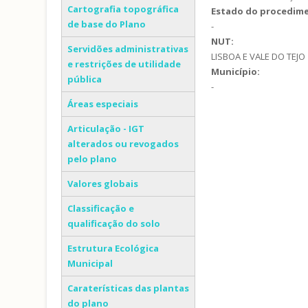
Cartografia topográfica
Estado do procedim
de base do Plano
-
NUT:
Servidões administrativas
LISBOA E VALE DO TEJO
e restrições de utilidade
Município:
pública
-
Áreas especiais
Articulação - IGT
alterados ou revogados
pelo plano
Valores globais
Classificação e
qualificação do solo
Estrutura Ecológica
Municipal
Caraterísticas das plantas
do plano