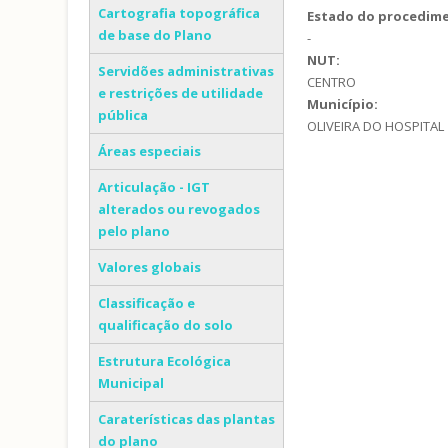
Cartografia topográfica
Estado do procedim
de base do Plano
-
NUT:
Servidões administrativas
CENTRO
e restrições de utilidade
Município:
pública
OLIVEIRA DO HOSPITAL
Áreas especiais
Articulação - IGT
alterados ou revogados
pelo plano
Valores globais
Classificação e
qualificação do solo
Estrutura Ecológica
Municipal
Caraterísticas das plantas
do plano