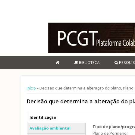
BIBLIOTECA
PESQUIS
Está aqui
Início
» Decisão que determina a alteração do plano, Plano 
Decisão que determina a alteração do pl
Separadores verticais
Identificação
(separador ativo)
Tipo de plano/prog
Avaliação ambiental
Plano de Pormenor