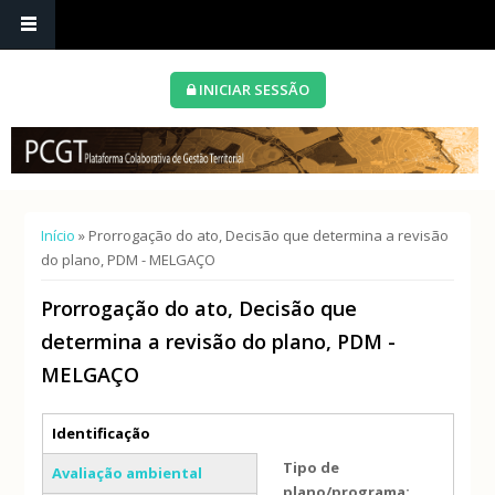
INICIAR SESSÃO
Está aqui
Início
» Prorrogação do ato, Decisão que determina a revisão
do plano, PDM - MELGAÇO
Prorrogação do ato, Decisão que
determina a revisão do plano, PDM -
MELGAÇO
Separadores verticais
Identificação
(separador ativo)
Tipo de
Avaliação ambiental
plano/programa: