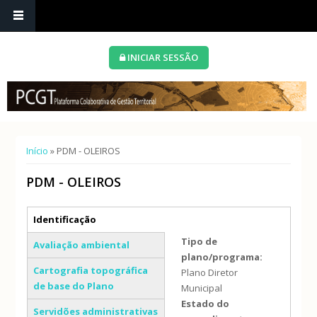
INICIAR SESSÃO
Está aqui
Início
» PDM - OLEIROS
PDM - OLEIROS
Separadores verticais
Identificação
(separador ativo)
Tipo de
Avaliação ambiental
plano/programa:
Cartografia topográfica
Plano Diretor
de base do Plano
Municipal
Estado do
Servidões administrativas