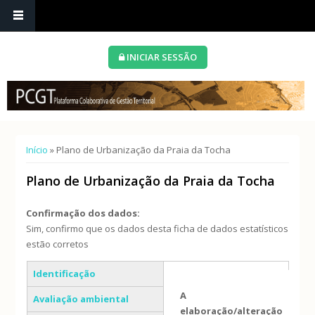
INICIAR SESSÃO
Está aqui
Início
» Plano de Urbanização da Praia da Tocha
Plano de Urbanização da Praia da Tocha
Confirmação dos dados:
Sim, confirmo que os dados desta ficha de dados estatísticos
estão corretos
Separadores verticais
Identificação
A
Avaliação ambiental
elaboração/alteração