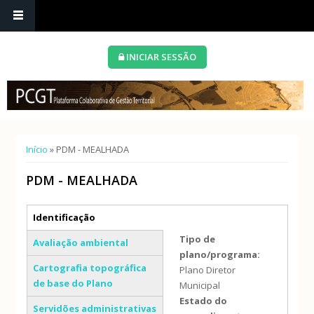
INICIAR SESSÃO
Está aqui
Início
» PDM - MEALHADA
PDM - MEALHADA
Separadores verticais
Identificação
(separador ativo)
Tipo de
Avaliação ambiental
plano/programa:
Cartografia topográfica
Plano Diretor
de base do Plano
Municipal
Estado do
Servidões administrativas