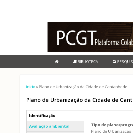
BIBLIOTECA
PESQUIS
Está aqui
Início
» Plano de Urbanização da Cidade de Cantanhede
Plano de Urbanização da Cidade de Can
Separadores verticais
Identificação
(separador ativo)
Tipo de plano/prog
Avaliação ambiental
Plano de Urbanização