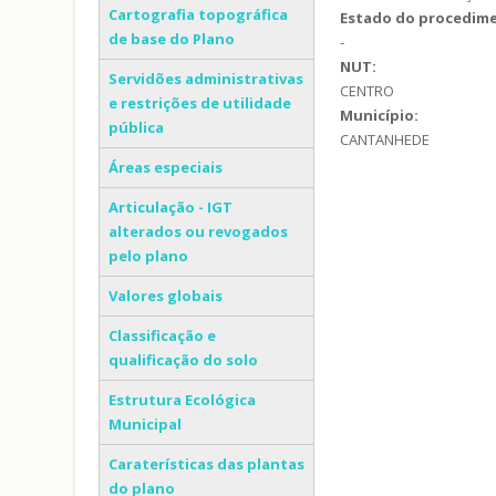
Cartografia topográfica
Estado do procedim
de base do Plano
-
NUT:
Servidões administrativas
CENTRO
e restrições de utilidade
Município:
pública
CANTANHEDE
Áreas especiais
Articulação - IGT
alterados ou revogados
pelo plano
Valores globais
Classificação e
qualificação do solo
Estrutura Ecológica
Municipal
Caraterísticas das plantas
do plano