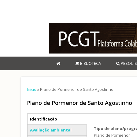
BIBLIOTECA
PESQUIS
Está aqui
Início
» Plano de Pormenor de Santo Agostinho
Plano de Pormenor de Santo Agostinho
Separadores verticais
Identificação
(separador ativo)
Tipo de plano/prog
Avaliação ambiental
Plano de Pormenor