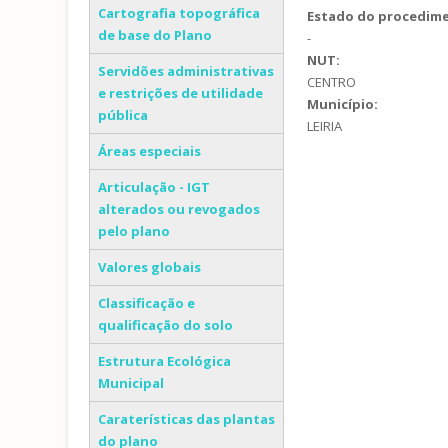
Cartografia topográfica
Estado do procedim
de base do Plano
-
NUT:
Servidões administrativas
CENTRO
e restrições de utilidade
Município:
pública
LEIRIA
Áreas especiais
Articulação - IGT
alterados ou revogados
pelo plano
Valores globais
Classificação e
qualificação do solo
Estrutura Ecológica
Municipal
Caraterísticas das plantas
do plano