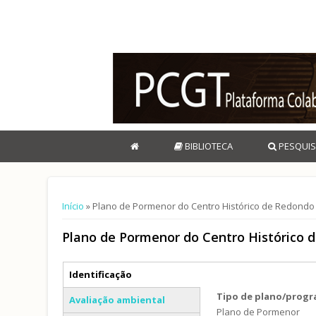
BIBLIOTECA
PESQUIS
Está aqui
Início
» Plano de Pormenor do Centro Histórico de Redondo
Plano de Pormenor do Centro Histórico 
Separadores verticais
Identificação
(separador ativo)
Tipo de plano/prog
Avaliação ambiental
Plano de Pormenor