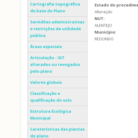
Cartografia topográfica
Estado do procedim
de base do Plano
Alteração
NUT:
Servidões administrativas
ALENTEJO
e restrições de utilidade
Município:
pública
REDONDO
Áreas especiais
Articulação - IGT
alterados ou revogados
pelo plano
Valores globais
Classificação e
qualificação do solo
Estrutura Ecológica
Municipal
Caraterísticas das plantas
do plano