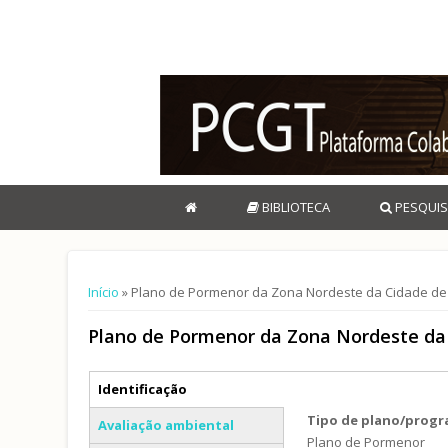
BIBLIOTECA
PESQUIS
Está aqui
Início
» Plano de Pormenor da Zona Nordeste da Cidade de
Plano de Pormenor da Zona Nordeste da 
Separadores verticais
Identificação
(separador ativo)
Tipo de plano/prog
Avaliação ambiental
Plano de Pormenor