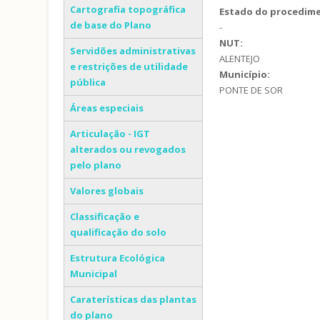
Cartografia topográfica
Estado do procedim
de base do Plano
-
NUT:
Servidões administrativas
ALENTEJO
e restrições de utilidade
Município:
pública
PONTE DE SOR
Áreas especiais
Articulação - IGT
alterados ou revogados
pelo plano
Valores globais
Classificação e
qualificação do solo
Estrutura Ecológica
Municipal
Caraterísticas das plantas
do plano