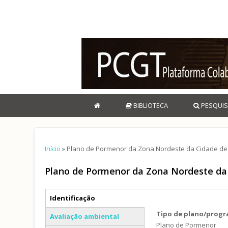
BIBLIOTECA
PESQUIS
Está aqui
Início
» Plano de Pormenor da Zona Nordeste da Cidade de
Plano de Pormenor da Zona Nordeste da 
Separadores verticais
Identificação
(separador ativo)
Tipo de plano/prog
Avaliação ambiental
Plano de Pormenor