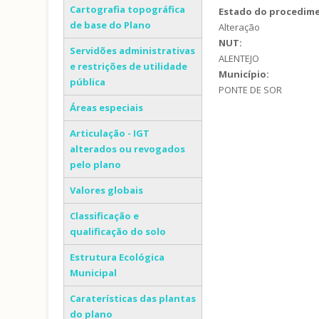
Cartografia topográfica
Estado do procedim
de base do Plano
Alteração
NUT:
Servidões administrativas
ALENTEJO
e restrições de utilidade
Município:
pública
PONTE DE SOR
Áreas especiais
Articulação - IGT
alterados ou revogados
pelo plano
Valores globais
Classificação e
qualificação do solo
Estrutura Ecológica
Municipal
Caraterísticas das plantas
do plano