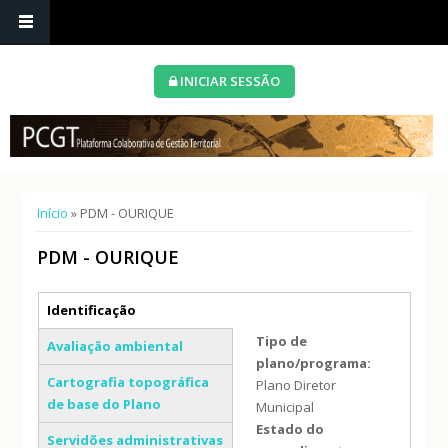
INICIAR SESSÃO
Está aqui
Início
» PDM - OURIQUE
PDM - OURIQUE
Separadores verticais
Identificação
(separador ativo)
Tipo de
Avaliação ambiental
plano/programa:
Cartografia topográfica
Plano Diretor
de base do Plano
Municipal
Estado do
Servidões administrativas