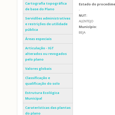
Cartografia topográfica
Estado do procedim
de base do Plano
-
NUT:
Servidões administrativas
ALENTEJO
e restrições de utilidade
Município:
pública
BEJA
Áreas especiais
Articulação - IGT
alterados ou revogados
pelo plano
Valores globais
Classificação e
qualificação do solo
Estrutura Ecológica
Municipal
Caraterísticas das plantas
do plano