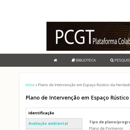
BIBLIOTECA
PESQUIS
Está aqui
Início
» Plano de Intervenção em Espaço Rústico da Herdade
Plano de Intervenção em Espaço Rústico
Separadores verticais
Identificação
(separador ativo)
Tipo de plano/prog
Avaliação ambiental
Plano de Pormenor