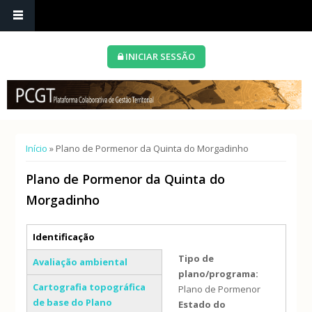
INICIAR SESSÃO
Está aqui
Início
» Plano de Pormenor da Quinta do Morgadinho
Plano de Pormenor da Quinta do
Morgadinho
Separadores verticais
Identificação
(separador ativo)
Tipo de
Avaliação ambiental
plano/programa:
Cartografia topográfica
Plano de Pormenor
de base do Plano
Estado do