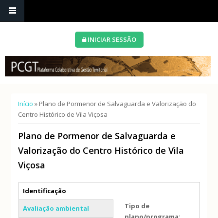
INICIAR SESSÃO
Está aqui
Início
» Plano de Pormenor de Salvaguarda e Valorização do
Centro Histórico de Vila Viçosa
Plano de Pormenor de Salvaguarda e
Valorização do Centro Histórico de Vila
Viçosa
Separadores verticais
Identificação
(separador ativo)
Tipo de
Avaliação ambiental
plano/programa: